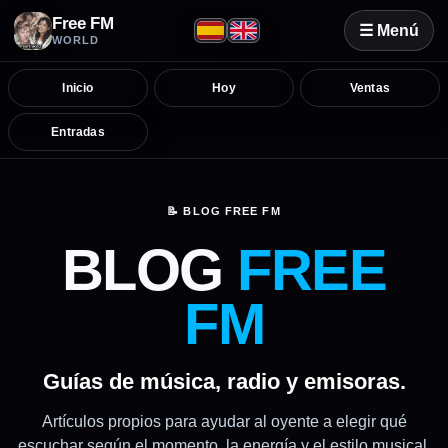
Free FM
☰ Menú
WORLD
Inicio
Hoy
Ventas
Entradas
📝 BLOG FREE FM
BLOG
FREE
FM
Guías de música, radio y emisoras.
Artículos propios para ayudar al oyente a elegir qué
escuchar según el momento, la energía y el estilo musical.