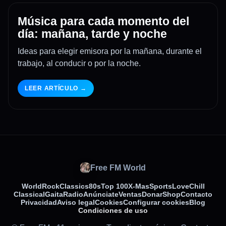
Música para cada momento del
día: mañana, tarde y noche
Ideas para elegir emisora por la mañana, durante el
trabajo, al conducir o por la noche.
LEER ARTÍCULO →
Free FM World
World
Rock
Classics
80s
Top 100
X-Mas
Sports
Love
Chill
Classical
Gaita
Radio
Anúnciate
Ventas
Donar
Shop
Contacto
Privacidad
Aviso legal
Cookies
Configurar cookies
Blog
Condiciones de uso