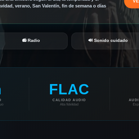
VE
idad, verano, San Valentín, fin de semana o días
📻 Radio
🔊 Sonido cuidado
h
FLAC
O
CALIDAD AUDIO
AUD
nuo
Alta fidelidad
Esp