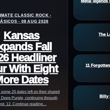
Metal legends 
IMATE CLASSIC ROCK ·
ÁSICOS · 08 AUG 2026
Kansas
The L
xpands Fall
26 Headliner
r With Eight
11 Forgotte
ore Dates
 some 20 dates left on their shared
Billy
h Deep Purple, continuing through
pt. 12. Continue reading…