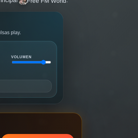
rincipal
.
Free FM World
lsas play.
VOLUMEN