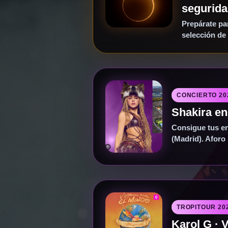
segurid
Prepárate pa
selección de
CONCIERTO 20
Shakira en
Consigue tus en
(Madrid). Aforo
TROPITOUR 20
Karol G · 