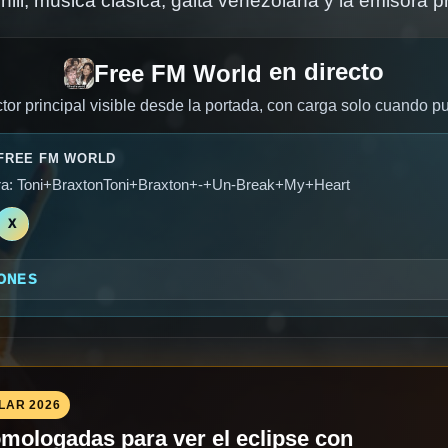
hill, música clásica, gaita venezolana y la emisora p
en directo
Free FM World
or principal visible desde la portada, con carga solo cuando pu
FREE FM WORLD
a: Toni+BraxtonToni+Braxton+-+Un-Break+My+Heart
X
IONES
LAR 2026
mologadas para ver el eclipse con