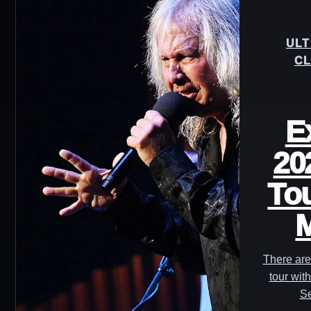
ULT
CL
E
20
Tou
M
There are
tour wit
Se