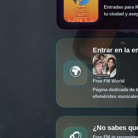
Entradas para Ka
tu ciudad y aseg
Entrar en la e
🌍
Free FM World
Página dedicada de la
efemérides musicales
¿No sabes qu
🎧
Free FM te recomiend