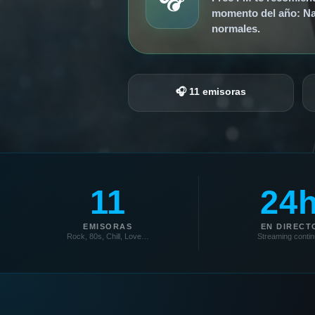
momento del año: Nav
normales.
🎧 11 emisoras
11
24
EMISORAS
EN DIRECT
Rock, 80s, Chill, Love…
Streaming conti