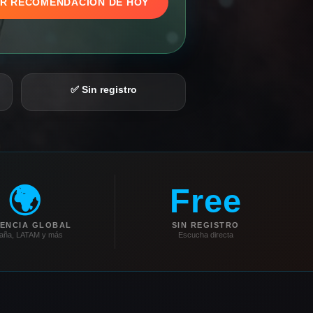
R RECOMENDACIÓN DE HOY
✅ Sin registro
🌍
Free
IENCIA GLOBAL
SIN REGISTRO
aña, LATAM y más
Escucha directa