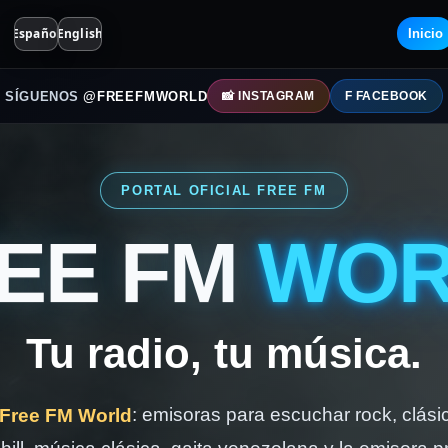
Español
English
Inicio
SÍGUENOS
@FREEFMWORLD
📸 INSTAGRAM
F FACEBOOK
PORTAL OFICIAL FREE FM
EE FM
WOR
Tu radio, tu música.
: emisoras para escuchar rock, clásic
Free FM World