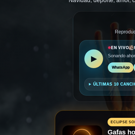
Navidad, deporte, amor, c
Reproduct
EN VIVO
Sonando ahor
▶
WhatsApp
ÚLTIMAS 10 CANC
ECLIPSE SO
Gafas ho